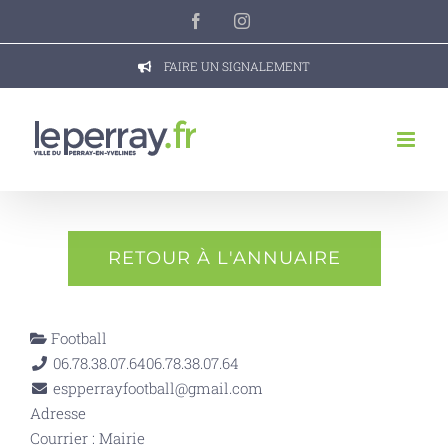
Passer
Facebook
Instagram
au
contenu
FAIRE UN SIGNALEMENT
RETOUR À L'ANNUAIRE
Football
06.78.38.07.64
06.78.38.07.64
espperrayfootball@gmail.com
Adresse
Courrier : Mairie