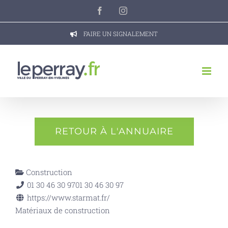
Passer
Facebook
Instagram
au
contenu
FAIRE UN SIGNALEMENT
RETOUR À L'ANNUAIRE
Construction
01 30 46 30 97
01 30 46 30 97
https://www.starmat.fr/
Matériaux de construction