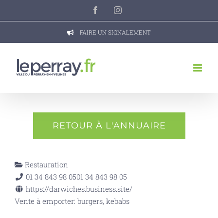
Passer
Facebook
Instagram
au
contenu
FAIRE UN SIGNALEMENT
RETOUR À L'ANNUAIRE
Restauration
01 34 843 98 05
01 34 843 98 05
https://darwiches.business.site/
Vente à emporter: burgers, kebabs