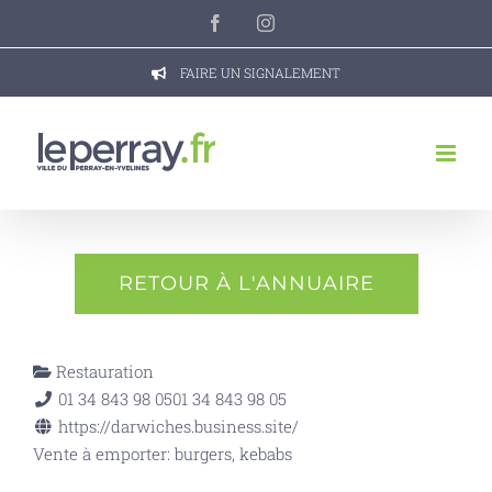
Passer
Facebook
Instagram
au
contenu
FAIRE UN SIGNALEMENT
RETOUR À L'ANNUAIRE
Restauration
01 34 843 98 05
01 34 843 98 05
https://darwiches.business.site/
Vente à emporter: burgers, kebabs