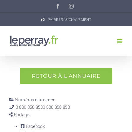
Passer
Facebook
Instagram
au
contenu
FAIRE UN SIGNALEMENT
RETOUR À L'ANNUAIRE
Numéros d’urgence
0 800 858 858
0 800 858 858
Partager
Facebook