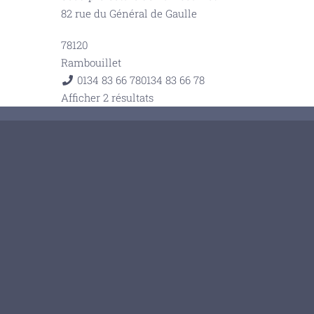
82 rue du Général de Gaulle
78120
Rambouillet
0134 83 66 78
0134 83 66 78
Afficher 2 résultats