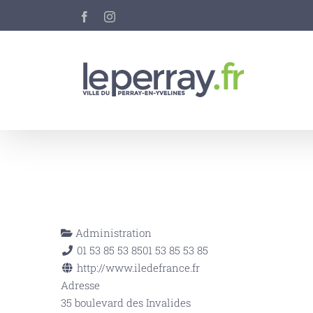
Passer
Facebook
Instagram
au
contenu
Administration
01 53 85 53 85
01 53 85 53 85
http://www.iledefrance.fr
Adresse
35 boulevard des Invalides