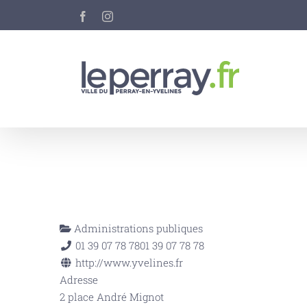
Passer
Facebook
Instagram
au
contenu
Administrations publiques
01 39 07 78 78
01 39 07 78 78
http://www.yvelines.fr
Adresse
2 place André Mignot