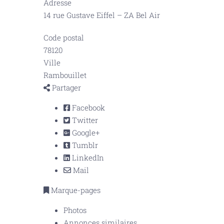
Adresse
14 rue Gustave Eiffel – ZA Bel Air
Code postal
78120
Ville
Rambouillet
Partager
Facebook
Twitter
Google+
Tumblr
LinkedIn
Mail
Marque-pages
Photos
Annonces similaires