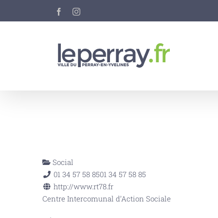
Passer
Facebook
Instagram
au
contenu
Social
01 34 57 58 85
01 34 57 58 85
http://www.rt78.fr
Centre Intercomunal d’Action Sociale