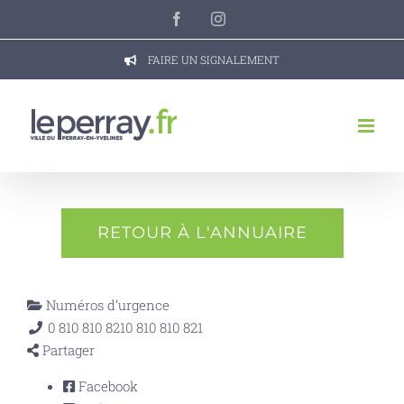
Passer
Facebook
Instagram
au
contenu
FAIRE UN SIGNALEMENT
RETOUR À L'ANNUAIRE
Numéros d’urgence
0 810 810 821
0 810 810 821
Partager
Facebook