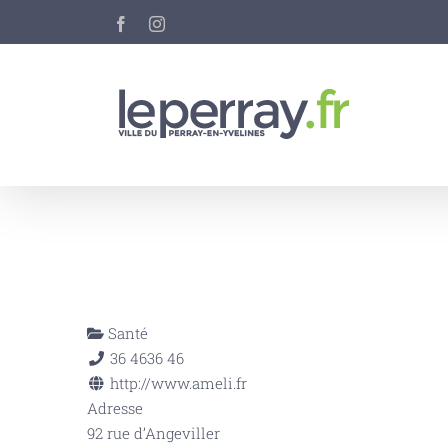
Passer
Facebook
Instagram
au
contenu
Santé
36 46
36 46
http://www.ameli.fr
Adresse
92 rue d’Angeviller