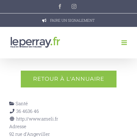
Passer
Facebook
Instagram
au
contenu
FAIRE UN SIGNALEMENT
RETOUR À L'ANNUAIRE
Santé
36 46
36 46
http://www.ameli.fr
Adresse
92 rue d’Angeviller