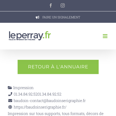
Passer
Facebook
Instagram
au
contenu
FAIRE UN SIGNALEMENT
RETOUR À L'ANNUAIRE
Impression
01.34.84.92.52
01.34.84.92.52
baudoin-contact@baudoinserigraphie.fr
https://baudoinserigraphie.fr/
Impression sur tous supports, tous formats, décors de