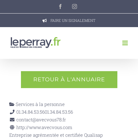
Passer
Facebook
Instagram
au
contenu
FAIRE UN SIGNALEMENT
RETOUR À L'ANNUAIRE
Services à la personne
01.34.84.53.56
01.34.84.53.56
contact@avecvous78.fr
http://www.avecvous.com
Entreprise agrémentée et certifiée Qualisap