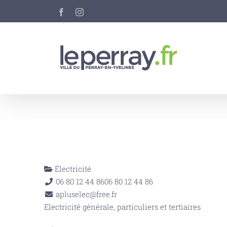
Passer
Facebook
Instagram
au
contenu
Électricité
06 80 12 44 86
06 80 12 44 86
apluselec@free.fr
Electricité générale, particuliers et tertiaires