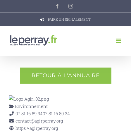
Passer
Facebook
Instagram
au
contenu
FAIRE UN SIGNALEMENT
RETOUR À L'ANNUAIRE
Environnement
07 81 16 89 34
07 81 16 89 34
contact@agirperray.org
https://agirperray.org