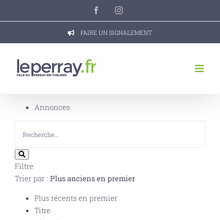
Passer
Facebook
Instagram
au
contenu
FAIRE UN SIGNALEMENT
Annonces
Filtre
Trier par :
Plus anciens en premier
Plus récents en premier
Titre