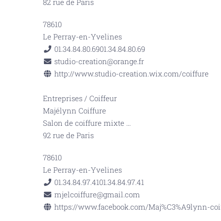
82 rue de Paris
78610
Le Perray-en-Yvelines
01.34.84.80.69
01.34.84.80.69
studio-creation@orange.fr
http://www.studio-creation.wix.com/coiffure
Entreprises
/
Coiffeur
Majélynn Coiffure
Salon de coiffure mixte
...
92 rue de Paris
78610
Le Perray-en-Yvelines
01.34.84.97.41
01.34.84.97.41
mjelcoiffure@gmail.com
https://www.facebook.com/Maj%C3%A9lynn-coiff