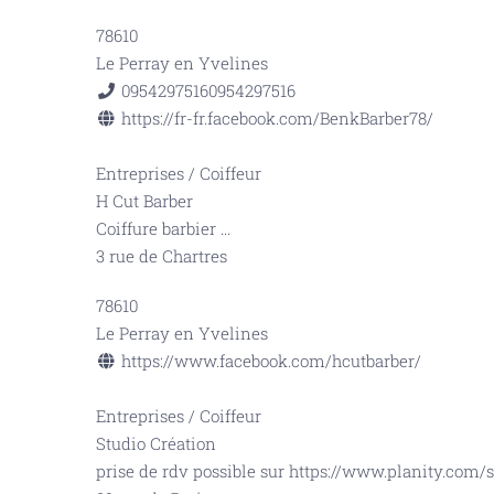
78610
Le Perray en Yvelines
0954297516
0954297516
https://fr-fr.facebook.com/BenkBarber78/
Entreprises
/
Coiffeur
H Cut Barber
Coiffure barbier
...
3 rue de Chartres
78610
Le Perray en Yvelines
https://www.facebook.com/hcutbarber/
Entreprises
/
Coiffeur
Studio Création
prise de rdv possible sur https://www.planity.com/