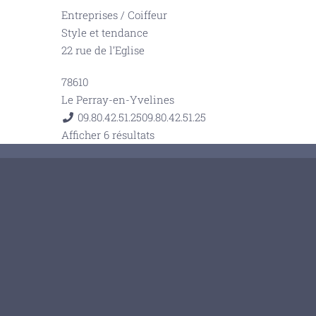
Entreprises
/
Coiffeur
Style et tendance
22 rue de l’Eglise
78610
Le Perray-en-Yvelines
09.80.42.51.25
09.80.42.51.25
Afficher 6 résultats