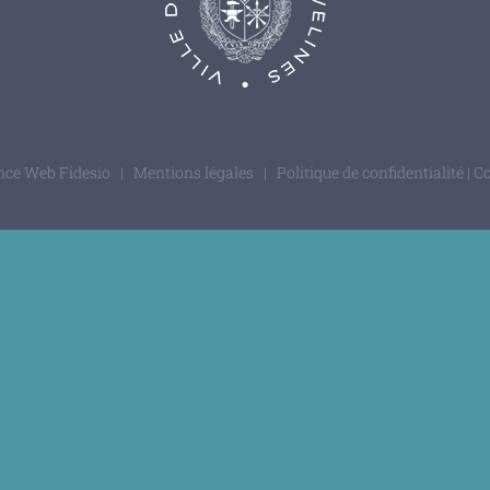
nce Web Fidesio
|
Mentions légales
|
Politique de confidentialité
|
Co