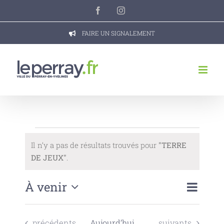
Passer
Facebook
Instagram
au
contenu
FAIRE UN SIGNALEMENT
Évènements
Il n’y a pas de résultats trouvés pour
"TERRE
Notice
DE JEUX"
.
À venir
Naviga
Recherch
Recherche
Liste
de
Sélectionnez
et
une
vues
navigatio
Évènements
Évènements
précédents
Aujourd’hui
suivants