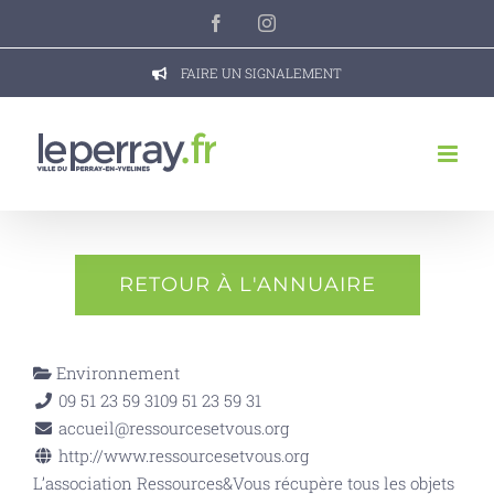
Passer
Facebook
Instagram
au
contenu
FAIRE UN SIGNALEMENT
RETOUR À L'ANNUAIRE
Environnement
09 51 23 59 31
09 51 23 59 31
accueil@ressourcesetvous.org
http://www.ressourcesetvous.org
L’association Ressources&Vous récupère tous les objets