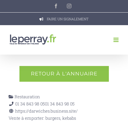
Passer
Facebook
Instagram
au
contenu
FAIRE UN SIGNALEMENT
RETOUR À L'ANNUAIRE
Restauration
01 34 843 98 05
01 34 843 98 05
https://darwiches.business.site/
Vente à emporter: burgers, kebabs