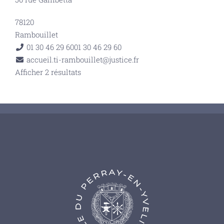
78120
Rambouillet
01 30 46 29 60
01 30 46 29 60
accueil.ti-rambouillet@justice.fr
Afficher 2 résultats