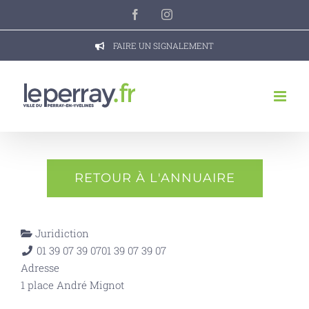
Passer
Facebook
Instagram
au
contenu
FAIRE UN SIGNALEMENT
RETOUR À L'ANNUAIRE
Juridiction
01 39 07 39 07
01 39 07 39 07
Adresse
1 place André Mignot