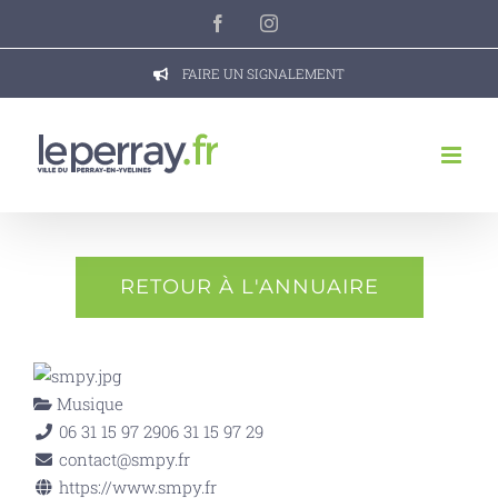
Passer
Facebook
Instagram
au
contenu
FAIRE UN SIGNALEMENT
RETOUR À L'ANNUAIRE
Musique
06 31 15 97 29
06 31 15 97 29
contact@smpy.fr
https://www.smpy.fr