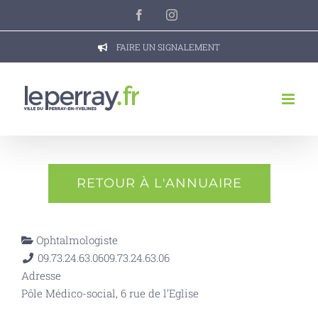
Passer
Facebook
Instagram
au
contenu
FAIRE UN SIGNALEMENT
RETOUR À L'ANNUAIRE
Ophtalmologiste
09.73.24.63.06
09.73.24.63.06
Adresse
Pôle Médico-social, 6 rue de l’Eglise