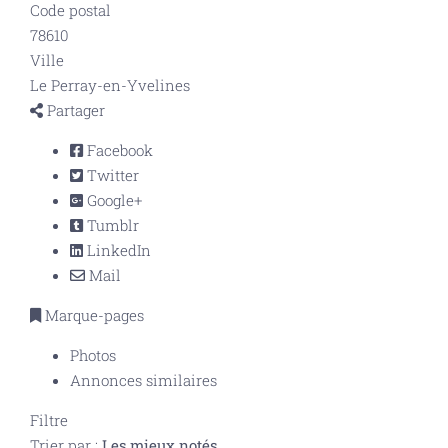
Code postal
78610
Ville
Le Perray-en-Yvelines
Partager
Facebook
Twitter
Google+
Tumblr
LinkedIn
Mail
Marque-pages
Photos
Annonces similaires
Filtre
Trier par :
Les mieux notés