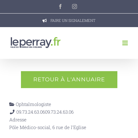
Passer
Facebook
Instagram
au
contenu
FAIRE UN SIGNALEMENT
RETOUR À L'ANNUAIRE
Ophtalmologiste
09.73.24.63.06
09.73.24.63.06
Adresse
Pôle Médico-social, 6 rue de l’Eglise