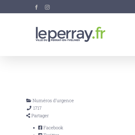
Passer
Facebook
Instagram
au
contenu
Numéros d’urgence
17
17
Partager
Facebook