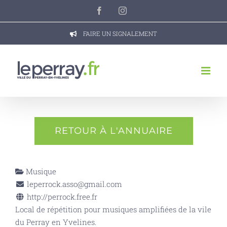
Passer
Facebook
Instagram
au
contenu
FAIRE UN SIGNALEMENT
RETOUR À L'ANNUAIRE
Musique
leperrock.asso@gmail.com
http://perrock.free.fr
Local de répétition pour musiques amplifiées de la vile
du Perray en Yvelines.