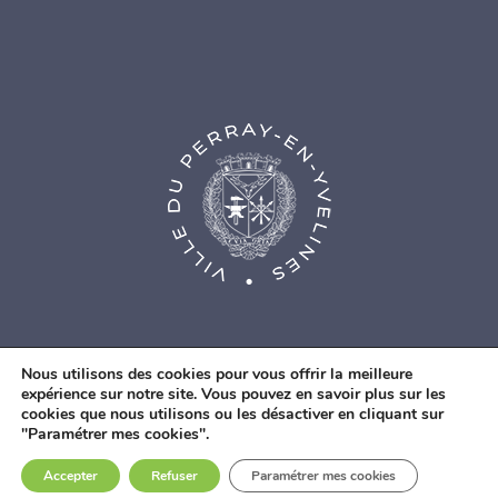
Nous utilisons des cookies pour vous offrir la meilleure
expérience sur notre site. Vous pouvez en savoir plus sur les
cookies que nous utilisons ou les désactiver en cliquant sur
© Agence Web Fidesio
|
Mentions légales
|
Politique de
"Paramétrer mes cookies".
confidentialité
|
Contacts
Accepter
Refuser
Paramétrer mes cookies