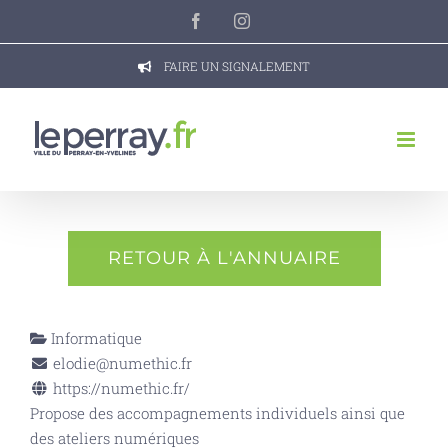
Passer
Facebook
Instagram
au
contenu
FAIRE UN SIGNALEMENT
RETOUR À L'ANNUAIRE
Informatique
elodie@numethic.fr
https://numethic.fr/
Propose des accompagnements individuels ainsi que
des ateliers numériques