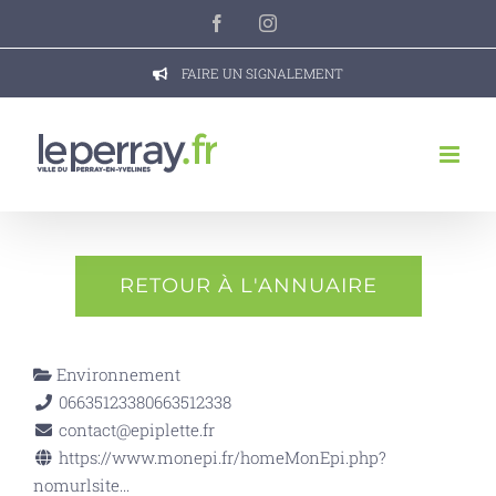
Passer
Facebook
Instagram
au
contenu
FAIRE UN SIGNALEMENT
RETOUR À L'ANNUAIRE
Environnement
0663512338
0663512338
contact@epiplette.fr
https://www.monepi.fr/homeMonEpi.php?
nomurlsite...