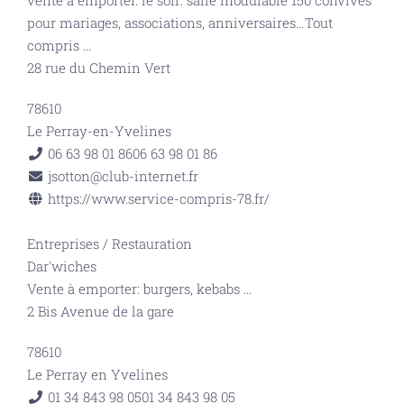
vente à emporter. le soir: salle modulable 150 convives
pour mariages, associations, anniversaires…Tout
compris
...
28 rue du Chemin Vert
78610
Le Perray-en-Yvelines
06 63 98 01 86
06 63 98 01 86
jsotton@club-internet.fr
https://www.service-compris-78.fr/
Entreprises
/
Restauration
Dar'wiches
Vente à emporter: burgers, kebabs
...
2 Bis Avenue de la gare
78610
Le Perray en Yvelines
01 34 843 98 05
01 34 843 98 05