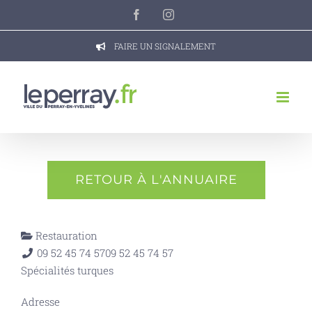
Passer
Facebook
Instagram
au
contenu
FAIRE UN SIGNALEMENT
RETOUR À L'ANNUAIRE
Restauration
09 52 45 74 57
09 52 45 74 57
Spécialités turques
Adresse