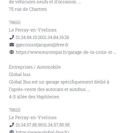
de véhicules neufs et d’occasion.
...
75 rue de Chartres
78610
Le Perray-en-Yvelines
01.34.84.19.26
01.34.84.19.26
ggecroixstjacques@free.fr
https://www.eurorepar.fr/garage-de-la-croix-st-...
Entreprises
/
Automobile
Global bus
Global Bus est un garage spécifiquement dédié à
l’après-vente des autocars et autobus.
...
4-5 allée des Haphleries
78610
Le Perray-en-Yvelines
01.34.57.85.95
01.34.57.85.95
https://www.global-bus.fr/