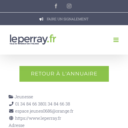
Passer
Facebook
Instagram
au
contenu
FAIRE UN SIGNALEMENT
RETOUR À L'ANNUAIRE
Jeunesse
01 34 84 66 38
01 34 84 66 38
espace.jeunes0686@orange.fr
https://www.leperray.fr
Adresse