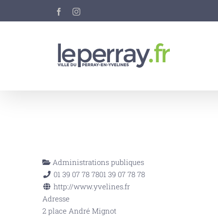
Passer
Facebook
Instagram
au
contenu
Administrations publiques
01 39 07 78 78
01 39 07 78 78
http://www.yvelines.fr
Adresse
2 place André Mignot