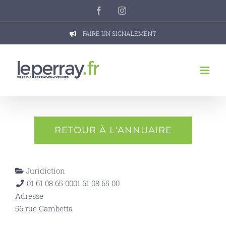
Passer
Facebook
Instagram
au
contenu
FAIRE UN SIGNALEMENT
RETOUR À L'ANNUAIRE
Juridiction
01 61 08 65 00
01 61 08 65 00
Adresse
56 rue Gambetta