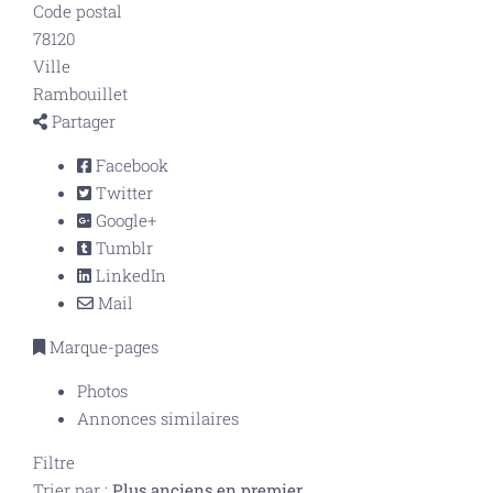
Code postal
78120
Ville
Rambouillet
Partager
Facebook
Twitter
Google+
Tumblr
LinkedIn
Mail
Marque-pages
Photos
Annonces similaires
Filtre
Trier par :
Plus anciens en premier