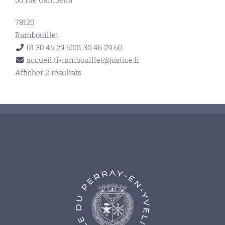
78120
Rambouillet
01 30 46 29 60
01 30 46 29 60
accueil.ti-rambouillet@justice.fr
Afficher 2 résultats