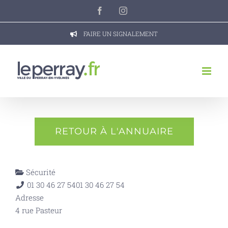
Passer
Facebook
Instagram
au
contenu
FAIRE UN SIGNALEMENT
RETOUR À L'ANNUAIRE
Sécurité
01 30 46 27 54
01 30 46 27 54
Adresse
4 rue Pasteur