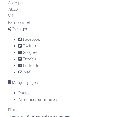
Code postal
78120
Ville
Rambouillet
Partager
Facebook
Twitter
Google+
Tumblr
LinkedIn
Mail
Marque-pages
Photos
Annonces similaires
Filtre
Trier par :
Plus récents en premier