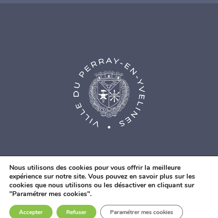
Nous utilisons des cookies pour vous offrir la meilleure
expérience sur notre site. Vous pouvez en savoir plus sur les
cookies que nous utilisons ou les désactiver en cliquant sur
© Agence Web Fidesio
|
Mentions légales
|
Politique de
"Paramétrer mes cookies".
confidentialité
|
Contacts
Accepter
Refuser
Paramétrer mes cookies