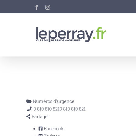
Passer
Facebook
Instagram
au
contenu
Numéros d’urgence
0 810 810 821
0 810 810 821
Partager
Facebook