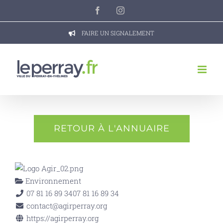
Passer
Facebook
Instagram
au
contenu
FAIRE UN SIGNALEMENT
RETOUR À L'ANNUAIRE
Environnement
07 81 16 89 34
07 81 16 89 34
contact@agirperray.org
https://agirperray.org