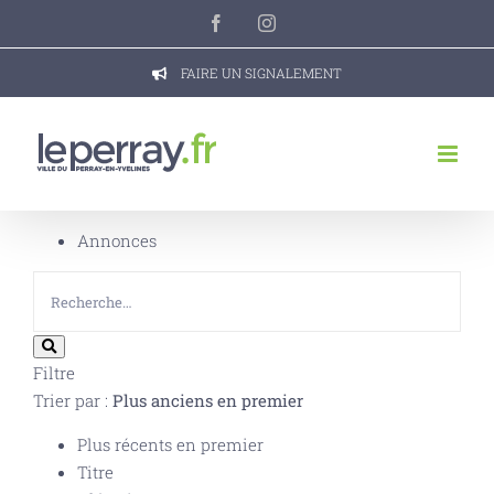
Passer
Facebook
Instagram
au
contenu
FAIRE UN SIGNALEMENT
Annonces
Filtre
Trier par :
Plus anciens en premier
Plus récents en premier
Titre