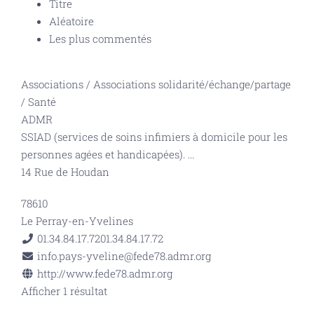
Titre
Aléatoire
Les plus commentés
Associations
/
Associations solidarité/échange/partage
/
Santé
ADMR
SSIAD (services de soins infimiers à domicile pour les
personnes agées et handicapées).
...
14 Rue de Houdan
78610
Le Perray-en-Yvelines
01.34.84.17.72
01.34.84.17.72
info.pays-yveline@fede78.admr.org
http://www.fede78.admr.org
Afficher 1 résultat