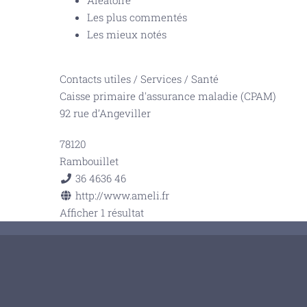
Aléatoire
Les plus commentés
Les mieux notés
Contacts utiles
/
Services
/
Santé
Caisse primaire d'assurance maladie (CPAM)
92 rue d’Angeviller
78120
Rambouillet
36 46
36 46
http://www.ameli.fr
Afficher 1 résultat