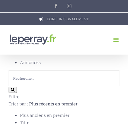
Passer
Facebook
Instagram
au
contenu
FAIRE UN SIGNALEMENT
Annonces
Filtre
Trier par :
Plus récents en premier
Plus anciens en premier
Titre