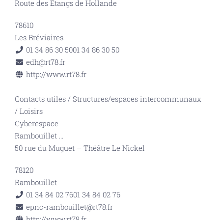
Route des Etangs de Hollande
78610
Les Bréviaires
01 34 86 30 50
01 34 86 30 50
edh@rt78.fr
http://www.rt78.fr
Contacts utiles
/
Structures/espaces intercommunaux
/
Loisirs
Cyberespace
Rambouillet
...
50 rue du Muguet – Théâtre Le Nickel
78120
Rambouillet
01 34 84 02 76
01 34 84 02 76
epnc-rambouillet@rt78.fr
http://www.rt78.fr