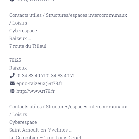
Contacts utiles
/
Structures/espaces intercommunaux
/
Loisirs
Cyberespace
Raizeux
...
7 route du Tilleul
78125
Raizeux
01 34 83 49 71
01 34 83 49 71
epnc-raizeux@rt78.fr
http://www.rt78.fr
Contacts utiles
/
Structures/espaces intercommunaux
/
Loisirs
Cyberespace
Saint Arnoult-en-Yvelines
...
Le Colombier – 1 rue Louis Genêt