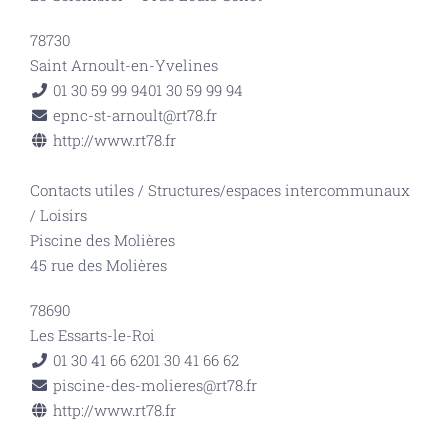
78730
Saint Arnoult-en-Yvelines
01 30 59 99 94
01 30 59 99 94
epnc-st-arnoult@rt78.fr
http://www.rt78.fr
Contacts utiles
/
Structures/espaces intercommunaux
/
Loisirs
Piscine des Molières
45 rue des Molières
78690
Les Essarts-le-Roi
01 30 41 66 62
01 30 41 66 62
piscine-des-molieres@rt78.fr
http://www.rt78.fr